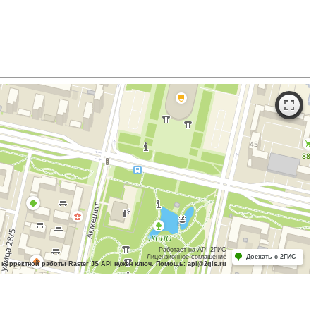
Работает на API 2ГИС
Лицензионное соглашение
Доехать с 2ГИС
 корректной работы Raster JS API нужен ключ. Помощь: api@2gis.ru