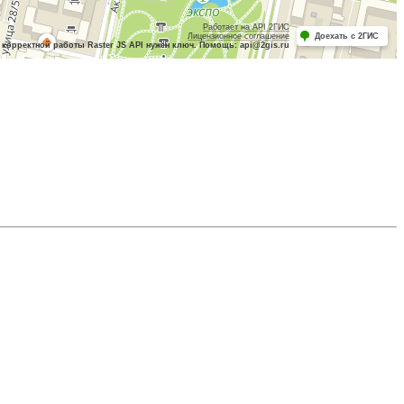
Работает на API 2ГИС
Лицензионное соглашение
Доехать с 2ГИС
 корректной работы Raster JS API нужен ключ. Помощь: api@2gis.ru